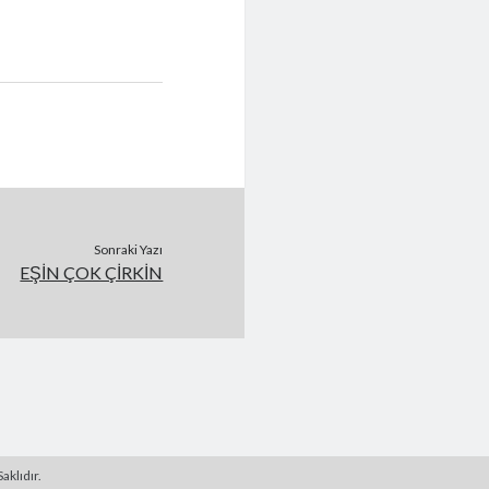
Sonraki Yazı
EŞİN ÇOK ÇİRKİN
aklıdır.