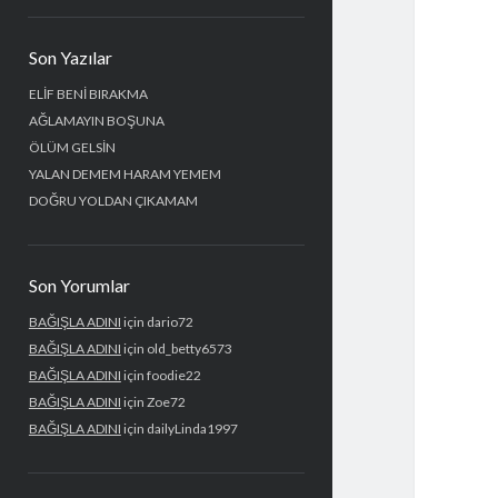
Yan
Son Yazılar
Menü
ELİF BENİ BIRAKMA
AĞLAMAYIN BOŞUNA
ÖLÜM GELSİN
YALAN DEMEM HARAM YEMEM
DOĞRU YOLDAN ÇIKAMAM
Son Yorumlar
BAĞIŞLA ADINI
için
dario72
BAĞIŞLA ADINI
için
old_betty6573
BAĞIŞLA ADINI
için
foodie22
BAĞIŞLA ADINI
için
Zoe72
BAĞIŞLA ADINI
için
dailyLinda1997