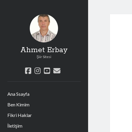
Ahmet Erbay
Şiir Sitesi
facebook
instagram
youtube
e-
posta
Ana Ssayfa
Ben Kimim
Fikri Haklar
İletişim