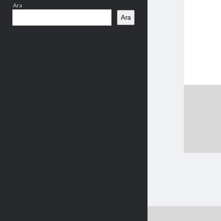
Ara
Ara