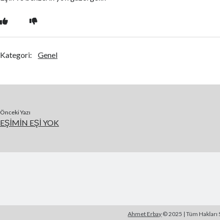
Kategori:
Genel
Önceki Yazı
EŞİMİN EŞİ YOK
Ahmet Erbay
© 2025 | Tüm Hakları S