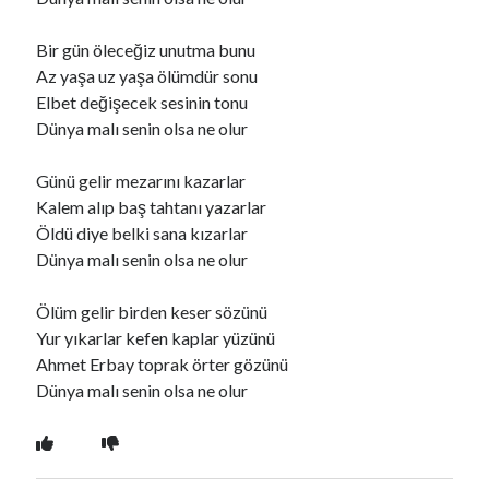
Bir gün öleceğiz unutma bunu
Ara
Az yaşa uz yaşa ölümdür sonu
Ara
Elbet değişecek sesinin tonu
Dünya malı senin olsa ne olur
Günü gelir mezarını kazarlar
Kalem alıp baş tahtanı yazarlar
Öldü diye belki sana kızarlar
Dünya malı senin olsa ne olur
Ölüm gelir birden keser sözünü
Yur yıkarlar kefen kaplar yüzünü
Ahmet Erbay toprak örter gözünü
Dünya malı senin olsa ne olur