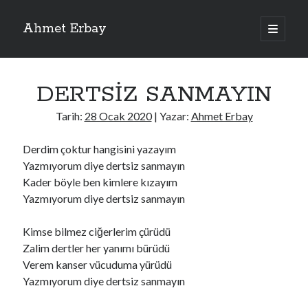
Ahmet Erbay
ana
menüyü
Yan
aç
Son Yazılar
Menü
DERTSİZ SANMAYIN
ELİF BENİ BIRAKMA
AĞLAMAYIN BOŞUNA
Tarih:
28 Ocak 2020
| Yazar:
Ahmet Erbay
ÖLÜM GELSİN
YALAN DEMEM HARAM YEMEM
Derdim çoktur hangisini yazayım
DOĞRU YOLDAN ÇIKAMAM
Yazmıyorum diye dertsiz sanmayın
Kader böyle ben kimlere kızayım
Yazmıyorum diye dertsiz sanmayın
Son Yorumlar
Kimse bilmez ciğerlerim çürüdü
BAĞIŞLA ADINI
için
dario72
Zalim dertler her yanımı bürüdü
BAĞIŞLA ADINI
için
old_betty6573
Verem kanser vücuduma yürüdü
BAĞIŞLA ADINI
için
foodie22
Yazmıyorum diye dertsiz sanmayın
BAĞIŞLA ADINI
için
Zoe72
BAĞIŞLA ADINI
için
dailyLinda1997