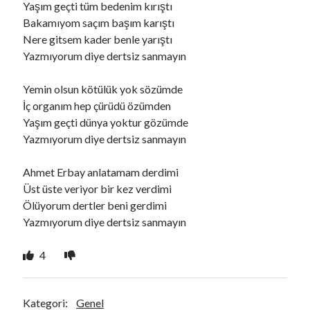
Yaşım geçti tüm bedenim kırıştı
Bakamıyom saçım başım karıştı
Nere gitsem kader benle yarıştı
Ara
Yazmıyorum diye dertsiz sanmayın
Ara
Yemin olsun kötülük yok sözümde
İç organım hep çürüdü özümden
Yaşım geçti dünya yoktur gözümde
Yazmıyorum diye dertsiz sanmayın
Ahmet Erbay anlatamam derdimi
Üst üste veriyor bir kez verdimi
Ölüyorum dertler beni gerdimi
Yazmıyorum diye dertsiz sanmayın
4
Kategori:
Genel