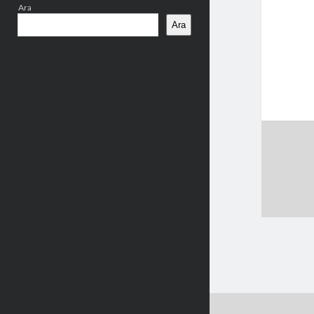
Ara
Ara