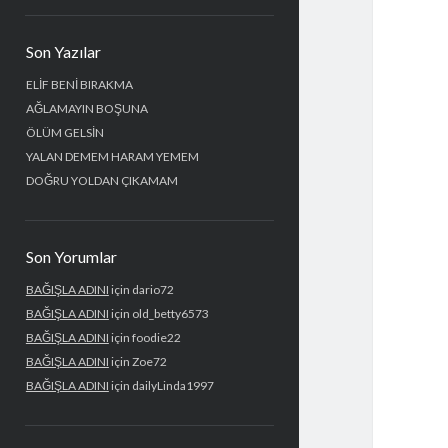
Yan
Son Yazılar
Menü
ELİF BENİ BIRAKMA
AĞLAMAYIN BOŞUNA
ÖLÜM GELSİN
YALAN DEMEM HARAM YEMEM
DOĞRU YOLDAN ÇIKAMAM
Son Yorumlar
BAĞIŞLA ADINI
için
dario72
BAĞIŞLA ADINI
için
old_betty6573
BAĞIŞLA ADINI
için
foodie22
BAĞIŞLA ADINI
için
Zoe72
BAĞIŞLA ADINI
için
dailyLinda1997