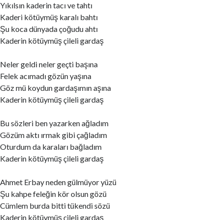
Yıkılsın kaderin tacı ve tahtı
Kaderi kötüymüş karalı bahtı
Şu koca dünyada çoğudu ahtı
Kaderin kötüymüş çileli gardaş
Neler geldi neler geçti başına
Felek acımadı gözün yaşına
Göz mü koydun gardaşımın aşına
Kaderin kötüymüş çileli gardaş
Bu sözleri ben yazarken ağladım
Gözüm aktı ırmak gibi çağladım
Oturdum da karaları bağladım
Kaderin kötüymüş çileli gardaş
Ahmet Erbay neden gülmüyor yüzü
Şu kahpe feleğin kör olsun gözü
Cümlem burda bitti tükendi sözü
Kaderin kötüymüş çileli gardaş