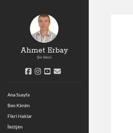
Ahmet Erbay
Şiir Sitesi
facebook
instagram
youtube
e-
posta
Ana Ssayfa
Ben Kimim
Fikri Haklar
İletişim