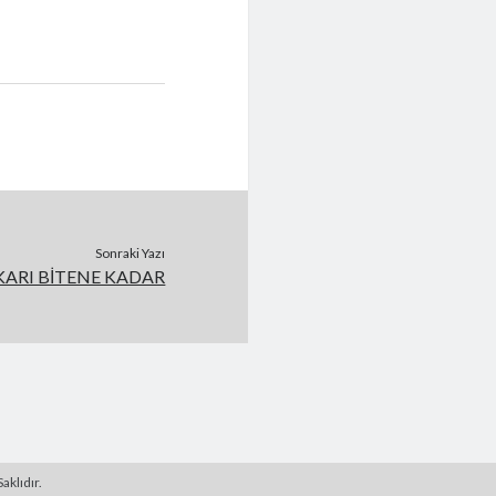
Sonraki Yazı
KARI BİTENE KADAR
aklıdır.