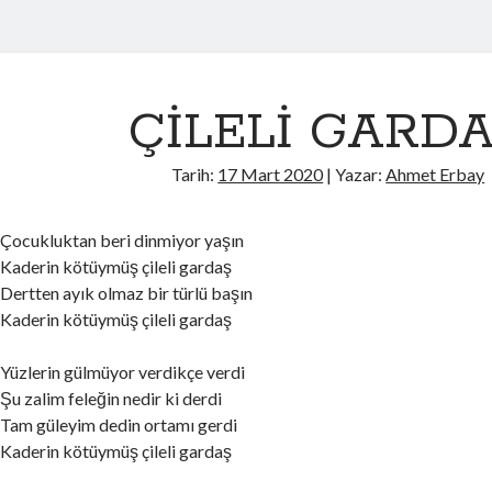
ÇİLELİ GARD
Tarih:
17 Mart 2020
| Yazar:
Ahmet Erbay
Çocukluktan beri dinmiyor yaşın
Kaderin kötüymüş çileli gardaş
Dertten ayık olmaz bir türlü başın
Kaderin kötüymüş çileli gardaş
Yüzlerin gülmüyor verdikçe verdi
Şu zalim feleğin nedir ki derdi
Tam güleyim dedin ortamı gerdi
Kaderin kötüymüş çileli gardaş