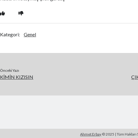
Kategori:
Genel
Önceki Yazı
KİMİN KIZISIN
ÇI
Ahmet Erbay
© 2025 | Tüm Hakları S