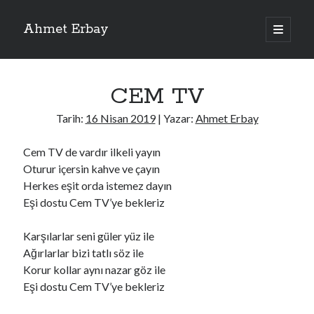
Ahmet Erbay
ana
menüyü
Yan
aç
Son Yazılar
Menü
CEM TV
ELİF BENİ BIRAKMA
AĞLAMAYIN BOŞUNA
Tarih:
16 Nisan 2019
| Yazar:
Ahmet Erbay
ÖLÜM GELSİN
YALAN DEMEM HARAM YEMEM
Cem TV de vardır ilkeli yayın
DOĞRU YOLDAN ÇIKAMAM
Oturur içersin kahve ve çayın
Herkes eşit orda istemez dayın
Eşi dostu Cem TV’ye bekleriz
Son Yorumlar
Karşılarlar seni güler yüz ile
BAĞIŞLA ADINI
için
dario72
Ağırlarlar bizi tatlı söz ile
BAĞIŞLA ADINI
için
old_betty6573
Korur kollar aynı nazar göz ile
BAĞIŞLA ADINI
için
foodie22
Eşi dostu Cem TV’ye bekleriz
BAĞIŞLA ADINI
için
Zoe72
BAĞIŞLA ADINI
için
dailyLinda1997