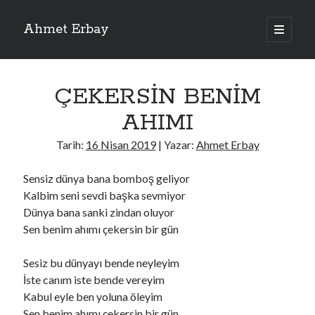
Ahmet Erbay
ana
menüyü
Yan
aç
Son Yazılar
Menü
ÇEKERSİN BENİM
ELİF BENİ BIRAKMA
AĞLAMAYIN BOŞUNA
AHIMI
ÖLÜM GELSİN
YALAN DEMEM HARAM YEMEM
Tarih:
16 Nisan 2019
| Yazar:
Ahmet Erbay
DOĞRU YOLDAN ÇIKAMAM
Sensiz dünya bana bomboş geliyor
Kalbim seni sevdi başka sevmiyor
Dünya bana sanki zindan oluyor
Son Yorumlar
Sen benim ahımı çekersin bir gün
BAĞIŞLA ADINI
için
dario72
BAĞIŞLA ADINI
için
old_betty6573
Sesiz bu dünyayı bende neyleyim
BAĞIŞLA ADINI
için
foodie22
İste canım iste bende vereyim
BAĞIŞLA ADINI
için
Zoe72
Kabul eyle ben yoluna öleyim
BAĞIŞLA ADINI
için
dailyLinda1997
Sen benim ahımı çekersin bir gün