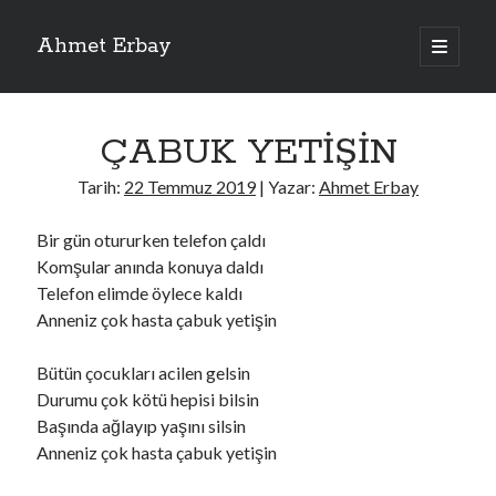
Ahmet Erbay
ana
menüyü
Yan
aç
Son Yazılar
Menü
ÇABUK YETİŞİN
ELİF BENİ BIRAKMA
AĞLAMAYIN BOŞUNA
Tarih:
22 Temmuz 2019
| Yazar:
Ahmet Erbay
ÖLÜM GELSİN
YALAN DEMEM HARAM YEMEM
Bir gün otururken telefon çaldı
DOĞRU YOLDAN ÇIKAMAM
Komşular anında konuya daldı
Telefon elimde öylece kaldı
Anneniz çok hasta çabuk yetişin
Son Yorumlar
Bütün çocukları acilen gelsin
BAĞIŞLA ADINI
için
dario72
Durumu çok kötü hepisi bilsin
BAĞIŞLA ADINI
için
old_betty6573
Başında ağlayıp yaşını silsin
BAĞIŞLA ADINI
için
foodie22
Anneniz çok hasta çabuk yetişin
BAĞIŞLA ADINI
için
Zoe72
BAĞIŞLA ADINI
için
dailyLinda1997