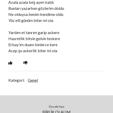
Azala azala beş ayım kaldı
Bunları yazarken gözlerim doldu
Ne olduysa benim kendime oldu
Ara
Yüz elli günüm biter mi ola
Ara
Yardım et tanrım garip askere
Hasretlik bitsin gelsin teskere
Erbay’ım duam binlerce kere
Acep şu askerlik biter mi ola
Kategori:
Genel
Önceki Yazı
BİRLİK OLALIM