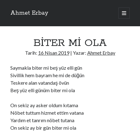
Ahmet Erbay
ana
menüyü
Yan
aç
Son Yazılar
Menü
BİTER Mİ OLA
ELİF BENİ BIRAKMA
AĞLAMAYIN BOŞUNA
Tarih:
16 Nisan 2019
| Yazar:
Ahmet Erbay
ÖLÜM GELSİN
YALAN DEMEM HARAM YEMEM
Saymakla biter mi beş yüz elli gün
DOĞRU YOLDAN ÇIKAMAM
Sivillik hem bayram he mi de düğün
Teskere alan vatandaş övün
Beş yüz elli günüm biter mi ola
Son Yorumlar
On sekiz ay asker oldum kıtama
BAĞIŞLA ADINI
için
dario72
Nöbet tuttum hizmet ettim vatana
BAĞIŞLA ADINI
için
old_betty6573
Yardım et tanrım nöbet tutana
BAĞIŞLA ADINI
için
foodie22
On sekiz ay bir gün biter mi ola
BAĞIŞLA ADINI
için
Zoe72
BAĞIŞLA ADINI
için
dailyLinda1997