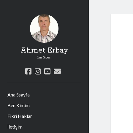
Ahmet Erbay
Şiir Sitesi
facebook
instagram
youtube
e-
posta
Ana Ssayfa
Ben Kimim
Fikri Haklar
İletişim