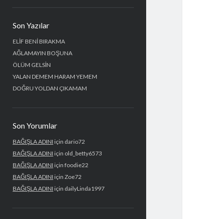
Yan
Son Yazılar
Menü
ELİF BENİ BIRAKMA
AĞLAMAYIN BOŞUNA
ÖLÜM GELSİN
YALAN DEMEM HARAM YEMEM
DOĞRU YOLDAN ÇIKAMAM
Son Yorumlar
BAĞIŞLA ADINI
için
dario72
BAĞIŞLA ADINI
için
old_betty6573
BAĞIŞLA ADINI
için
foodie22
BAĞIŞLA ADINI
için
Zoe72
BAĞIŞLA ADINI
için
dailyLinda1997