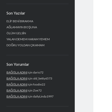
Yan
Son Yazılar
Menü
ELİF BENİ BIRAKMA
AĞLAMAYIN BOŞUNA
ÖLÜM GELSİN
YALAN DEMEM HARAM YEMEM
DOĞRU YOLDAN ÇIKAMAM
Son Yorumlar
BAĞIŞLA ADINI
için
dario72
BAĞIŞLA ADINI
için
old_betty6573
BAĞIŞLA ADINI
için
foodie22
BAĞIŞLA ADINI
için
Zoe72
BAĞIŞLA ADINI
için
dailyLinda1997