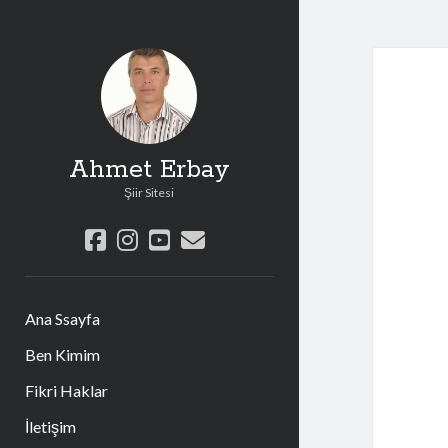
Ahmet Erbay
Şiir Sitesi
facebook
instagram
youtube
e-
posta
Ana Ssayfa
Ben Kimim
Fikri Haklar
İletişim