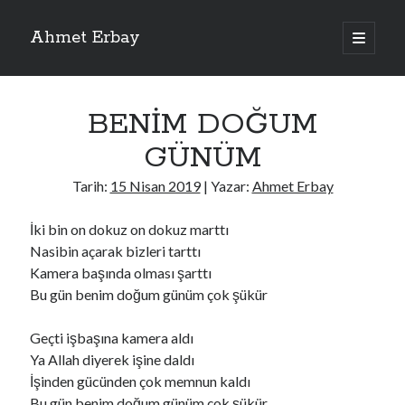
Ahmet Erbay
ana
menüyü
Yan
aç
Son Yazılar
Menü
BENİM DOĞUM
ELİF BENİ BIRAKMA
AĞLAMAYIN BOŞUNA
GÜNÜM
ÖLÜM GELSİN
YALAN DEMEM HARAM YEMEM
Tarih:
15 Nisan 2019
| Yazar:
Ahmet Erbay
DOĞRU YOLDAN ÇIKAMAM
İki bin on dokuz on dokuz marttı
Nasibin açarak bizleri tarttı
Kamera başında olması şarttı
Son Yorumlar
Bu gün benim doğum günüm çok şükür
BAĞIŞLA ADINI
için
dario72
BAĞIŞLA ADINI
için
old_betty6573
Geçti işbaşına kamera aldı
BAĞIŞLA ADINI
için
foodie22
Ya Allah diyerek işine daldı
BAĞIŞLA ADINI
için
Zoe72
İşinden gücünden çok memnun kaldı
BAĞIŞLA ADINI
için
dailyLinda1997
Bu gün benim doğum günüm çok şükür