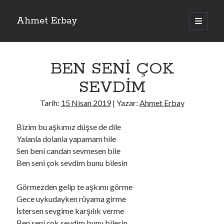
Ahmet Erbay
ana
menüyü
Yan
aç
Son Yazılar
Menü
BEN SENİ ÇOK
ELİF BENİ BIRAKMA
AĞLAMAYIN BOŞUNA
SEVDİM
ÖLÜM GELSİN
YALAN DEMEM HARAM YEMEM
Tarih:
15 Nisan 2019
| Yazar:
Ahmet Erbay
DOĞRU YOLDAN ÇIKAMAM
Bizim bu aşkımız düşse de dile
Yalanla dolanla yapamam hile
Sen beni candan sevmesen bile
Son Yorumlar
Ben seni çok sevdim bunu bilesin
BAĞIŞLA ADINI
için
dario72
BAĞIŞLA ADINI
için
old_betty6573
Görmezden gelip te aşkımı görme
BAĞIŞLA ADINI
için
foodie22
Gece uykudayken rüyama girme
BAĞIŞLA ADINI
için
Zoe72
İstersen sevgime karşılık verme
BAĞIŞLA ADINI
için
dailyLinda1997
Ben seni çok sevdim bunu bilesin