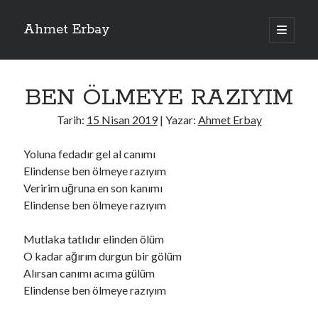
Ahmet Erbay
ana
menüyü
Yan
aç
Son Yazılar
Menü
BEN ÖLMEYE RAZIYIM
ELİF BENİ BIRAKMA
AĞLAMAYIN BOŞUNA
Tarih:
15 Nisan 2019
| Yazar:
Ahmet Erbay
ÖLÜM GELSİN
YALAN DEMEM HARAM YEMEM
Yoluna fedadır gel al canımı
DOĞRU YOLDAN ÇIKAMAM
Elindense ben ölmeye razıyım
Veririm uğruna en son kanımı
Elindense ben ölmeye razıyım
Son Yorumlar
Mutlaka tatlıdır elinden ölüm
BAĞIŞLA ADINI
için
dario72
O kadar ağırım durgun bir gölüm
BAĞIŞLA ADINI
için
old_betty6573
Alırsan canımı acıma gülüm
BAĞIŞLA ADINI
için
foodie22
Elindense ben ölmeye razıyım
BAĞIŞLA ADINI
için
Zoe72
BAĞIŞLA ADINI
için
dailyLinda1997