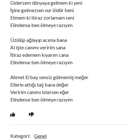
Gidersem dünyaya gelmem ki yeni
İşine gelmezsen vur öldür beni
Etmem ki itiraz zorlamam seni
Ara
Elindense ben ölmeye razıyım
Ara
Üzülüp ağlayıp acıma bana
Al işte canımı veririm sana
İtiraz edemem kıyarım cana
Elindense ben ölmeye razıyım
Ahmet Erbay sensiz gülmemiş meğer
Ellerin attığı taş bana değer
Veririm canımı istersen eğer
Elindense ben ölmeye razıyım
Kategori:
Genel