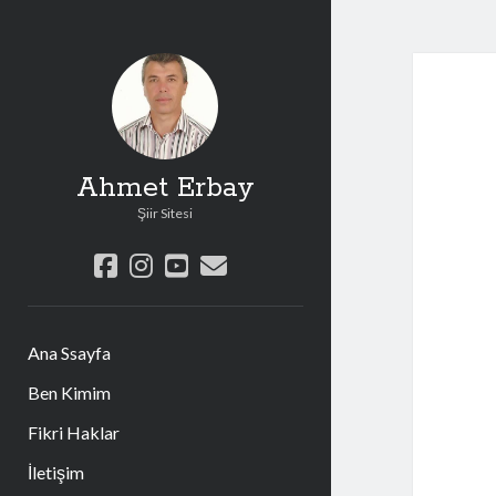
Ahmet Erbay
Şiir Sitesi
facebook
instagram
youtube
e-
posta
Ana Ssayfa
Ben Kimim
Fikri Haklar
İletişim