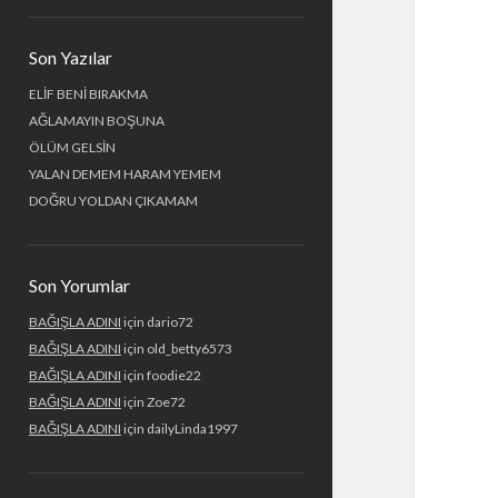
Yan
Son Yazılar
Menü
ELİF BENİ BIRAKMA
AĞLAMAYIN BOŞUNA
ÖLÜM GELSİN
YALAN DEMEM HARAM YEMEM
DOĞRU YOLDAN ÇIKAMAM
Son Yorumlar
BAĞIŞLA ADINI
için
dario72
BAĞIŞLA ADINI
için
old_betty6573
BAĞIŞLA ADINI
için
foodie22
BAĞIŞLA ADINI
için
Zoe72
BAĞIŞLA ADINI
için
dailyLinda1997