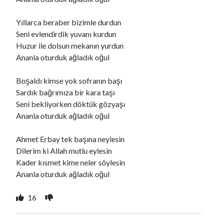
Yıllarca beraber bizimle durdun
Ara
Seni evlendirdik yuvanı kurdun
Ara
Huzur ile dolsun mekanın yurdun
Ananla oturduk ağladık oğul
Boşaldı kimse yok sofranın başı
Sardık bağrımıza bir kara taşı
Seni bekliyorken döktük gözyaşı
Ananla oturduk ağladık oğul
Ahmet Erbay tek başına neylesin
Dilerim ki Allah mutlu eylesin
Kader kısmet kime neler söylesin
Ananla oturduk ağladık oğul
16