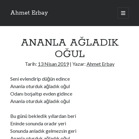
Ahmet Erbay
ana
menüyü
Yan
aç
Son Yazılar
Menü
ANANLA AĞLADIK
ELİF BENİ BIRAKMA
AĞLAMAYIN BOŞUNA
OĞUL
ÖLÜM GELSİN
YALAN DEMEM HARAM YEMEM
Tarih:
13 Nisan 2019
| Yazar:
Ahmet Erbay
DOĞRU YOLDAN ÇIKAMAM
Seni evlendirip düğün edince
Ananla oturduk ağladık oğul
Odanı boşaltıp evden gidince
Son Yorumlar
Ananla oturduk ağladık oğul
BAĞIŞLA ADINI
için
dario72
BAĞIŞLA ADINI
için
old_betty6573
Bu günü bekledik yıllardan beri
BAĞIŞLA ADINI
için
foodie22
Eninde sonunda oradır yeri
BAĞIŞLA ADINI
için
Zoe72
Sonunda anladık gelmezsin geri
BAĞIŞLA ADINI
için
dailyLinda1997
Ananla oturduk ağladık oğul