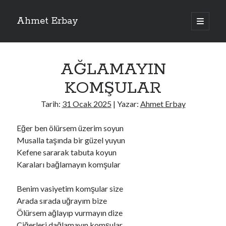
Ahmet Erbay
ana
menüyü
Yan
aç
Son Yazılar
Menü
AĞLAMAYIN
ELİF BENİ BIRAKMA
AĞLAMAYIN BOŞUNA
KOMŞULAR
ÖLÜM GELSİN
YALAN DEMEM HARAM YEMEM
Tarih:
31 Ocak 2025
| Yazar:
Ahmet Erbay
DOĞRU YOLDAN ÇIKAMAM
Eğer ben ölürsem üzerim soyun
Musalla taşında bir güzel yuyun
Kefene sararak tabuta koyun
Son Yorumlar
Karaları bağlamayın komşular
BAĞIŞLA ADINI
için
dario72
BAĞIŞLA ADINI
için
old_betty6573
Benim vasiyetim komşular size
BAĞIŞLA ADINI
için
foodie22
Arada sırada uğrayım bize
BAĞIŞLA ADINI
için
Zoe72
Ölürsem ağlayıp vurmayın dize
BAĞIŞLA ADINI
için
dailyLinda1997
Ciğerleri dağlamayın komşular