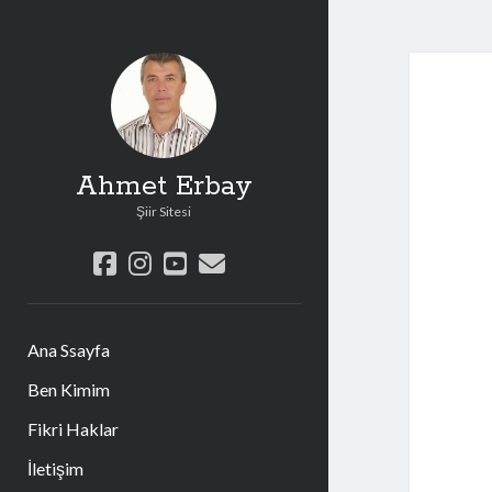
Ahmet Erbay
Şiir Sitesi
facebook
instagram
youtube
e-
posta
Ana Ssayfa
Ben Kimim
Fikri Haklar
İletişim