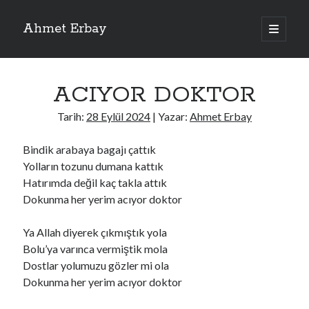
Ahmet Erbay
ana
menüyü
Yan
aç
Son Yazılar
Menü
ACIYOR DOKTOR
ELİF BENİ BIRAKMA
AĞLAMAYIN BOŞUNA
Tarih:
28 Eylül 2024
| Yazar:
Ahmet Erbay
ÖLÜM GELSİN
YALAN DEMEM HARAM YEMEM
Bindik arabaya bagajı çattık
DOĞRU YOLDAN ÇIKAMAM
Yolların tozunu dumana kattık
Hatırımda değil kaç takla attık
Dokunma her yerim acıyor doktor
Son Yorumlar
Ya Allah diyerek çıkmıştık yola
BAĞIŞLA ADINI
için
dario72
Bolu’ya varınca vermiştik mola
BAĞIŞLA ADINI
için
old_betty6573
Dostlar yolumuzu gözler mi ola
BAĞIŞLA ADINI
için
foodie22
Dokunma her yerim acıyor doktor
BAĞIŞLA ADINI
için
Zoe72
BAĞIŞLA ADINI
için
dailyLinda1997