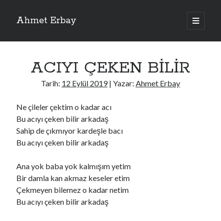
Ahmet Erbay
ana
menüyü
Yan
aç
Son Yazılar
Menü
ACIYI ÇEKEN BİLİR
ELİF BENİ BIRAKMA
AĞLAMAYIN BOŞUNA
Tarih:
12 Eylül 2019
| Yazar:
Ahmet Erbay
ÖLÜM GELSİN
YALAN DEMEM HARAM YEMEM
Ne çileler çektim o kadar acı
DOĞRU YOLDAN ÇIKAMAM
Bu acıyı çeken bilir arkadaş
Sahip de çıkmıyor kardeşle bacı
Bu acıyı çeken bilir arkadaş
Son Yorumlar
Ana yok baba yok kalmışım yetim
BAĞIŞLA ADINI
için
dario72
Bir damla kan akmaz keseler etim
BAĞIŞLA ADINI
için
old_betty6573
Çekmeyen bilemez o kadar netim
BAĞIŞLA ADINI
için
foodie22
Bu acıyı çeken bilir arkadaş
BAĞIŞLA ADINI
için
Zoe72
BAĞIŞLA ADINI
için
dailyLinda1997