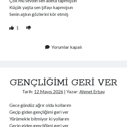
Çok mu sevdin sen adeta tapmışsın
Küçük yaşta sen şifayı kapmışsın
Senin aşkın gözlerini kör etmiş
1
Yorumlar kapalı
GENÇLİĞİMİ GERİ VER
Tarih:
12 Mayıs 2026
| Yazar:
Ahmet Erbay
Gece gündüz ağrır oldu kollarım
Geçip giden gençliğimi geri ver
Yürümekle bitmiyor ki yollarım
Geçip giden gençliğimi geri ver