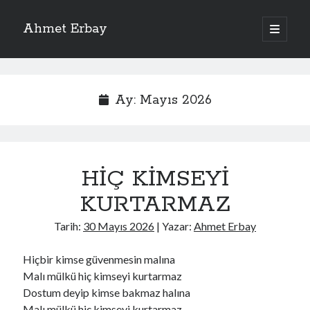
Ahmet Erbay
ana
menüyü
Yan
aç
Son Yazılar
Menü
ELİF BENİ BIRAKMA
Ay:
Mayıs 2026
AĞLAMAYIN BOŞUNA
ÖLÜM GELSİN
YALAN DEMEM HARAM YEMEM
DOĞRU YOLDAN ÇIKAMAM
HİÇ KİMSEYİ
KURTARMAZ
Son Yorumlar
Tarih:
30 Mayıs 2026
| Yazar:
Ahmet Erbay
BAĞIŞLA ADINI
için
dario72
BAĞIŞLA ADINI
için
old_betty6573
Hiçbir kimse güvenmesin malına
BAĞIŞLA ADINI
için
foodie22
Malı mülkü hiç kimseyi kurtarmaz
BAĞIŞLA ADINI
için
Zoe72
Dostum deyip kimse bakmaz halına
BAĞIŞLA ADINI
için
dailyLinda1997
Malı mülkü hiç kimseyi kurtarmaz